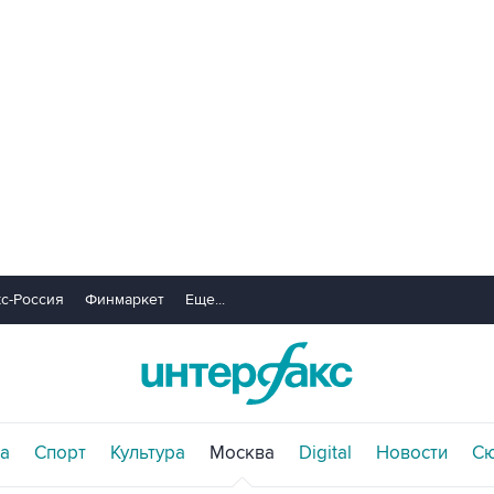
с-Россия
Финмаркет
Еще...
а
Спорт
Культура
Москва
Digital
Новости
С