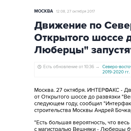
МОСКВА
12:08, 27 октября 2017
Движение по Север
Открытого шоссе 
Люберцы" запустят
Есть обновление от 10:36
→
Северо-восто
2019-2020 гг.
Москва. 27 октября. ИНТЕРФАКС - Д
от Открытого шоссе до развязки "В
следующем году, сообщил "Интерфак
строительства Москвы Андрей Бочкар
"Есть большая вероятность, что весь
с магистралью Вешняки - Люберцы буд