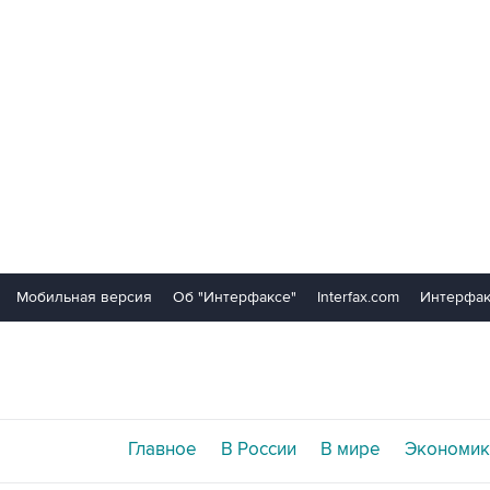
Мобильная версия
Об "Интерфаксе"
Interfax.com
Интерфак
Главное
В России
В мире
Экономик