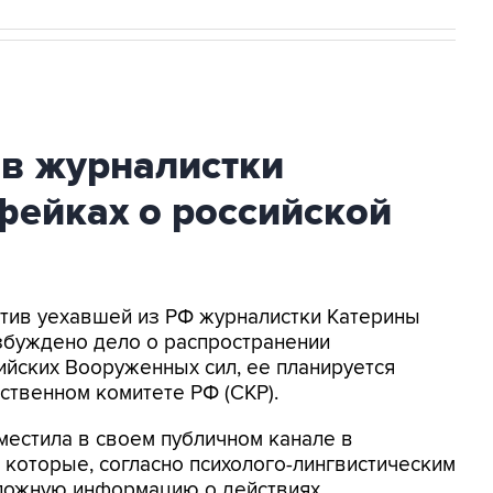
ив журналистки
фейках о российской
ротив уехавшей из РФ журналистки Катерины
збуждено дело о распространении
йских Вооруженных сил, ее планируется
ственном комитете РФ (СКР).
местила в своем публичном канале в
 которые, согласно психолого-лингвистическим
 ложную информацию о действиях