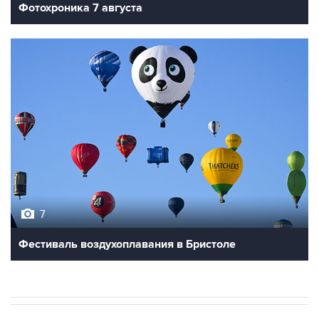
Фотохроника 7 августа
7
Фестиваль воздухоплавания в Бристоле