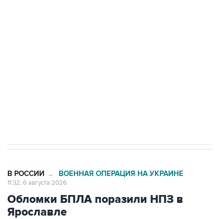
одних руках все службы тыла Минобороны
Как российские медицинские технологии
выходят на мировые рынки
Социальная реклама, АНО «Национальные приоритеты».
ИНН 7725383515 Erid: F7NfYUJCUneVdTRF8PRs
Трамп заявил, что переговоры с Ираном
начнутся в понедельник
В РОССИИ
ВОЕННАЯ ОПЕРАЦИЯ НА УКРАИНЕ
→
11:32, 6 августа 2026
Обломки БПЛА поразили НПЗ в
Ярославле
Москва. 6 августа. INTERFAX.RU - В