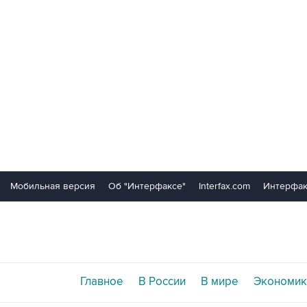
Мобильная версия
Об "Интерфаксе"
Interfax.com
Интерфак
Главное
В России
В мире
Экономик