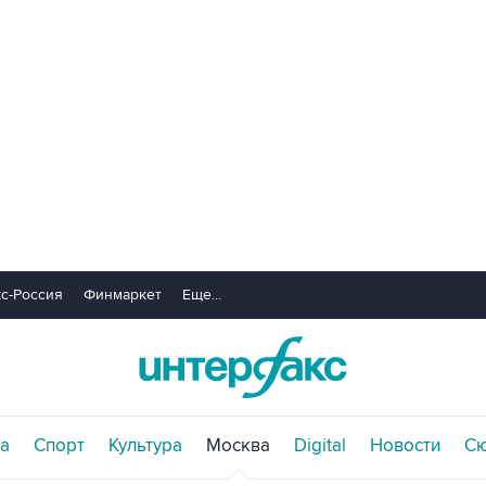
с-Россия
Финмаркет
Еще...
а
Спорт
Культура
Москва
Digital
Новости
С