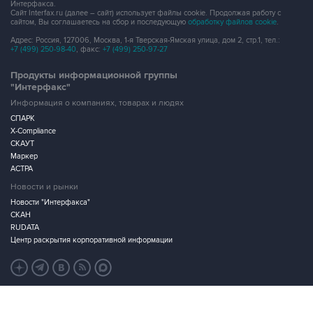
Интерфакса.
Сайт Interfax.ru (далее – сайт) использует файлы cookie. Продолжая работу с
сайтом, Вы соглашаетесь на сбор и последующую
обработку файлов cookie
.
Адрес: Россия, 127006, Москва, 1-я Тверская-Ямская улица, дом 2, стр.1, тел.:
+7 (499) 250-98-40
, факс:
+7 (499) 250-97-27
Продукты информационной группы
"Интерфакс"
Информация о компаниях, товарах и людях
СПАРК
X-Compliance
СКАУТ
Маркер
АСТРА
Новости и рынки
Новости "Интерфакса"
СКАН
RUDATA
Центр раскрытия корпоративной информации