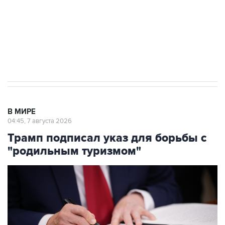
Социальная реклама, АНО «Национальные приоритеты».
ИНН 7725383515 Erid: F7NfYUJCUneVdTRF8PRs
Аксенов сообщил о четвертом погибшем в
результате атаки ВСУ на Крым
В МИРЕ
04:45, 7 августа 2026
Трамп подписал указ для борьбы с
"родильным туризмом"