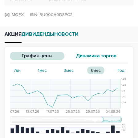
MOEX
ISIN: RU000A0D8PC2
АКЦИЯ
ДИВИДЕНДЫ
НОВОСТИ
График цены
Динамика торгов
7дн
1мес
3мес
6мес
Год
1,25
1,20
1,15
1,10
1,05
07.07.26
13.07.26
17.07.26
23.07.26
29.07.26
04.08.26
3,0
2,0
1,0