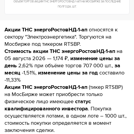
ОБЪЕМ ТОРГОВ АКЦИИ ТНС ЭНЕРГОРОСТОВНД-1-АП НА МОСБИРЖЕ ЗА
ПОСЛЕДНИЕ
ПОЛГОДА
, ШТ.
Акции ТНС энергоРостовНД-1-ап
относятся к
сектору "Электроэнергетика". Торгуются на
Мосбирже под тикером RTSBP.
Стоимость акции ТНС энергоРостовНД-1-ап
на
05 августа 2026 — 1,174 ₽,
изменение цены за
день
2,62% при объёме торгов 707 000 шт.,
за
месяц
-1,51%,
изменение цены за год
составило
-11,33%
Акции ТНС энергоРостовНД-1-ап
(тикер RTSBP)
на МосБирже может приобрести только
физическое лицо имеющее
статус
квалифицированного инвестора
. Покупка
осуществляется лотами, в одном лоте – 1000 шт.,
стоимость покупки определяется в момент
заключения сделки.