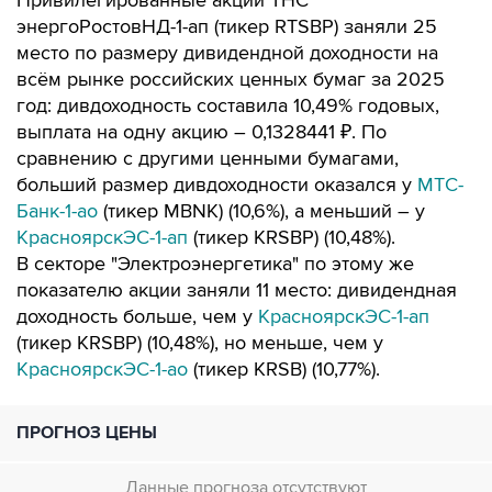
Привилегированные акции ТНС
энергоРостовНД-1-ап (тикер RTSBP) заняли 25
место по размеру дивидендной доходности на
всём рынке российских ценных бумаг за 2025
год: дивдоходность составила 10,49% годовых,
выплата на одну акцию – 0,1328441 ₽. По
сравнению с другими ценными бумагами,
больший размер дивдоходности оказался у
МТС-
Банк-1-ао
(тикер MBNK) (10,6%), а меньший – у
КрасноярскЭС-1-ап
(тикер KRSBP) (10,48%).
В секторе "Электроэнергетика" по этому же
показателю акции заняли 11 место: дивидендная
доходность больше, чем у
КрасноярскЭС-1-ап
(тикер KRSBP) (10,48%), но меньше, чем у
КрасноярскЭС-1-ао
(тикер KRSB) (10,77%).
ПРОГНОЗ ЦЕНЫ
Данные прогноза отсутствуют