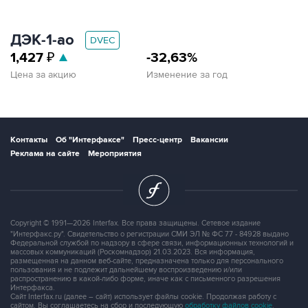
ДЭК‑1‑ао
DVEC
1,427
₽
-32,63%
Цена за акцию
Изменение за год
Контакты
Об "Интерфаксе"
Пресс-центр
Вакансии
Реклама на сайте
Мероприятия
Copyright © 1991—2026 Interfax. Все права защищены. Сетевое издание
"Интерфакс.ру". Свидетельство о регистрации СМИ ЭЛ № ФС 77 - 84928 выдано
Федеральной службой по надзору в сфере связи, информационных технологий и
массовых коммуникаций (Роскомнадзор) 21.03.2023. Вся информация,
размещенная на данном веб-сайте, предназначена только для персонального
пользования и не подлежит дальнейшему воспроизведению и/или
распространению в какой-либо форме, иначе как с письменного разрешения
Интерфакса.
Сайт Interfax.ru (далее – сайт) использует файлы cookie. Продолжая работу с
сайтом, Вы соглашаетесь на сбор и последующую
обработку файлов cookie
.