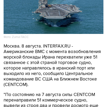
Фото: Zuma\ТАСС
Москва. 8 августа. INTERFAX.RU -
Американские ВМС с момента возобновления
морской блокады Ирана перехватили уже 51
связанное с этой страной торговое судно,
которое направлялось в иранский порт или
выходило из него, сообщило Центральное
командование ВС США на Ближнем Востоке
(CENTCOM).
"По состоянию на 7 августа силы CENTCOM
перенаправили 51 коммерческое судно,
вывели из строя два и провели досмотр еще
двух судов в рамках обеспечения блокады", -
говорится в сообщении.