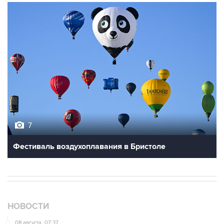
7
Фестиваль воздухоплавания в Бристоле
НОВОСТИ
08 августа, 07:37
Возгорание на Ильском НПЗ произошло после
падения обломков БПЛА