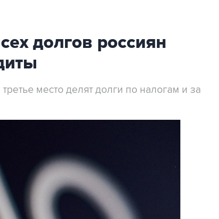
сех долгов россиян
диты
 третье место делят долги по налогам и за