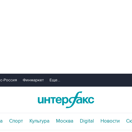
с-Россия
Финмаркет
Еще...
а
Спорт
Культура
Москва
Digital
Новости
С