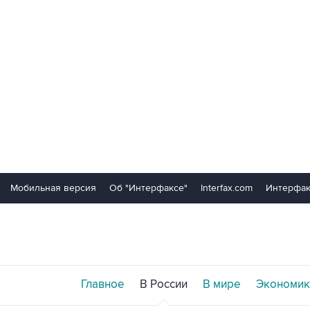
Мобильная версия
Об "Интерфаксе"
Interfax.com
Интерфак
Главное
В России
В мире
Экономик