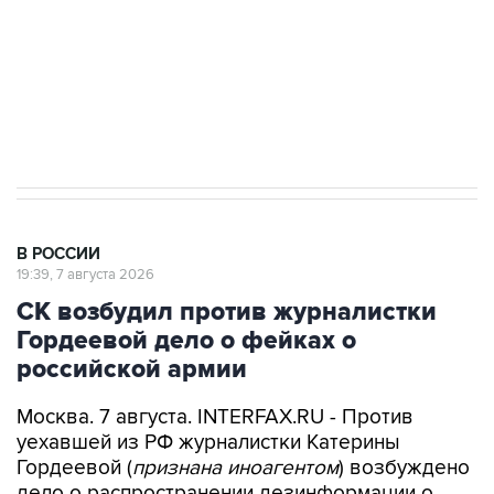
электросетевых объектов и агрокомплексов
Социальная реклама, АНО «Национальные приоритеты».
ИНН 7725383515 Erid: F7NfYUJCUneVdwcydK6A
Аксенов сообщил о четвертом погибшем в
результате атаки ВСУ на Крым
В РОССИИ
19:39, 7 августа 2026
СК возбудил против журналистки
Гордеевой дело о фейках о
российской армии
Москва. 7 августа. INTERFAX.RU - Против
уехавшей из РФ журналистки Катерины
Гордеевой (
признана иноагентом
) возбуждено
дело о распространении дезинформации о