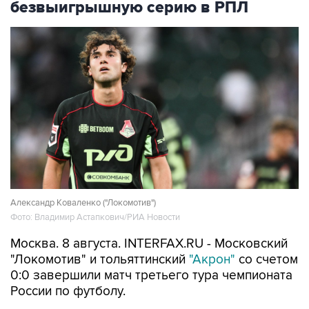
безвыигрышную серию в РПЛ
Александр Коваленко ("Локомотив")
Фото: Владимир Астапкович/РИА Новости
Москва. 8 августа. INTERFAX.RU - Московский
"Локомотив" и тольяттинский
"Акрон"
со счетом
0:0 завершили матч третьего тура чемпионата
России по футболу.