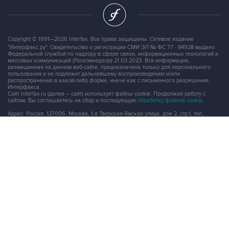
Copyright © 1991—2026 Interfax. Все права защищены. Сетевое издание
"Интерфакс.ру". Свидетельство о регистрации СМИ ЭЛ № ФС 77 - 84928 выдано
Федеральной службой по надзору в сфере связи, информационных технологий и
массовых коммуникаций (Роскомнадзор) 21.03.2023. Вся информация,
размещенная на данном веб-сайте, предназначена только для персонального
пользования и не подлежит дальнейшему воспроизведению и/или
распространению в какой-либо форме, иначе как с письменного разрешения
Интерфакса.
Сайт Interfax.ru (далее – сайт) использует файлы cookie. Продолжая работу с
сайтом, Вы соглашаетесь на сбор и последующую
обработку файлов cookie
.
Адрес: Россия, 127006, Москва, 1-я Тверская-Ямская улица, дом 2, стр.1, тел.:
+7 (499) 250-98-40
, факс:
+7 (499) 250-97-27
Продукты информационной группы
"Интерфакс"
Информация о компаниях, товарах и людях
СПАРК
X-Compliance
СКАУТ
Маркер
АСТРА
Новости и рынки