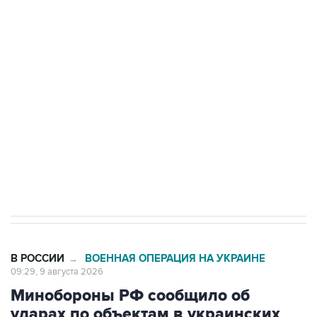
Промышленное предприятие в Самарской
области подверглось атаке БПЛА
Беспилотные технологии и ИИ на службе у
электросетевых объектов и агрокомплексов
Социальная реклама, АНО «Национальные приоритеты».
ИНН 7725383515 Erid: F7NfYUJCUneVdwcydK6A
Кабмин РФ разрешил до 1 июля 2027 года
импорт, выпуск и обращение бензина Евро 2,
Евро 3, Евро 4
В РОССИИ
ВОЕННАЯ ОПЕРАЦИЯ НА УКРАИНЕ
→
09:29, 9 августа 2026
Минобороны РФ сообщило об
ударах по объектам в украинских