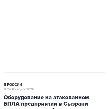
стратегического списка с целью снять
препятствие для приватизации
Беспилотные технологии и ИИ на службе у
электросетевых объектов и агрокомплексов
Социальная реклама, АНО «Национальные приоритеты».
ИНН 7725383515 Erid: F7NfYUJCUneVdwcydK6A
Очаги возгорания на объекте Wildberries в
Свердловской области локализованы
В РОССИИ
14:24, 8 августа 2026
Оборудование на атакованном
БПЛА предприятии в Сызрани