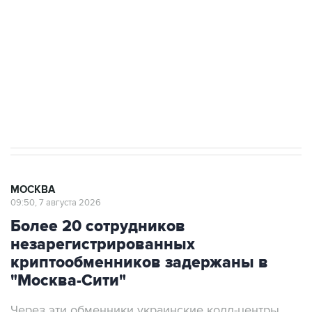
Беспилотные технологии и ИИ на службе у
электросетевых объектов и агрокомплексов
Социальная реклама, АНО «Национальные приоритеты».
ИНН 7725383515 Erid: F7NfYUJCUneVdwcydK6A
Аксенов сообщил о четвертом погибшем в
результате атаки ВСУ на Крым
МОСКВА
09:50, 7 августа 2026
Более 20 сотрудников
незарегистрированных
криптообменников задержаны в
"Москва-Сити"
Через эти обменники украинские колл-центры