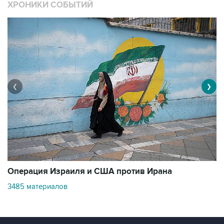
ХРОНИКИ СОБЫТИЙ
❮
❯
В
Операция Израиля и США против Ирана
1
3485 материалов