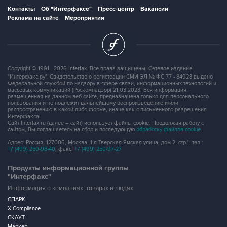
Контакты
Об "Интерфаксе"
Пресс-центр
Вакансии
Реклама на сайте
Мероприятия
Copyright © 1991—2026 Interfax. Все права защищены. Сетевое издание
"Интерфакс.ру". Свидетельство о регистрации СМИ ЭЛ № ФС 77 - 84928 выдано
Федеральной службой по надзору в сфере связи, информационных технологий и
массовых коммуникаций (Роскомнадзор) 21.03.2023. Вся информация,
размещенная на данном веб-сайте, предназначена только для персонального
пользования и не подлежит дальнейшему воспроизведению и/или
распространению в какой-либо форме, иначе как с письменного разрешения
Интерфакса.
Сайт Interfax.ru (далее – сайт) использует файлы cookie. Продолжая работу с
сайтом, Вы соглашаетесь на сбор и последующую
обработку файлов cookie
.
Адрес: Россия, 127006, Москва, 1-я Тверская-Ямская улица, дом 2, стр.1, тел.:
+7 (499) 250-98-40
, факс:
+7 (499) 250-97-27
Продукты информационной группы
"Интерфакс"
Информация о компаниях, товарах и людях
СПАРК
X-Compliance
СКАУТ
Маркер