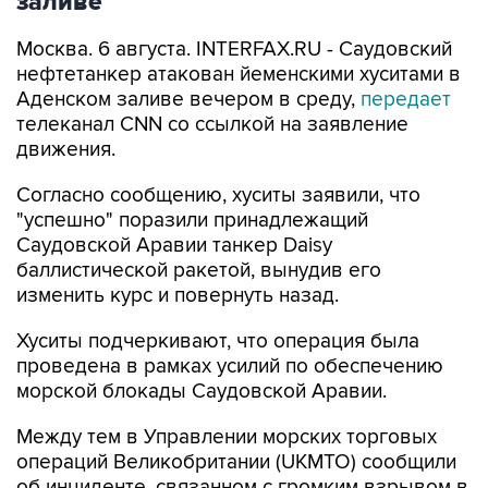
заливе
Москва. 6 августа. INTERFAX.RU - Саудовский
нефтетанкер атакован йеменскими хуситами в
Аденском заливе вечером в среду,
передает
телеканал CNN со ссылкой на заявление
движения.
Согласно сообщению, хуситы заявили, что
"успешно" поразили принадлежащий
Саудовской Аравии танкер Daisy
баллистической ракетой, вынудив его
изменить курс и повернуть назад.
Хуситы подчеркивают, что операция была
проведена в рамках усилий по обеспечению
морской блокады Саудовской Аравии.
Между тем в Управлении морских торговых
операций Великобритании (UKMTO) сообщили
об инциденте, связанном с громким взрывом в