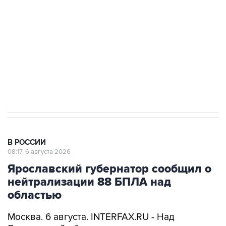
Как российские медицинские технологии
выходят на мировые рынки
Социальная реклама, АНО «Национальные приоритеты».
ИНН 7725383515 Erid: F7NfYUJCUneVdTRF8PRs
Трамп заявил, что переговоры с Ираном
начнутся в понедельник
В РОССИИ
08:17, 6 августа 2026
Ярославский губернатор сообщил о
нейтрализации 88 БПЛА над
областью
Москва. 6 августа. INTERFAX.RU - Над