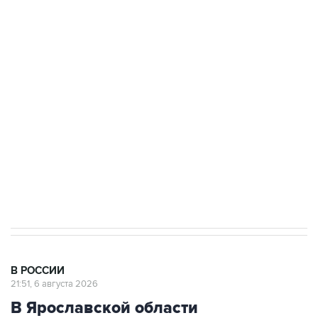
ФСБ сообщила о задержании в Приморье
подростков, готовивших теракт на объекте
Росгвардии
Как российские медицинские технологии
выходят на мировые рынки
Социальная реклама, АНО «Национальные приоритеты».
ИНН 7725383515 Erid: F7NfYUJCUneVdTRF8PRs
Аксенов сообщил о четвертом погибшем в
результате атаки ВСУ на Крым
В РОССИИ
21:51, 6 августа 2026
В Ярославской области