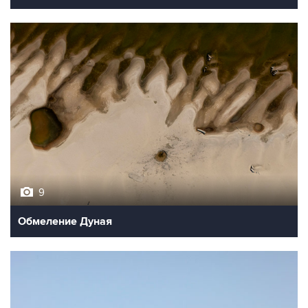
9
Обмеление Дуная