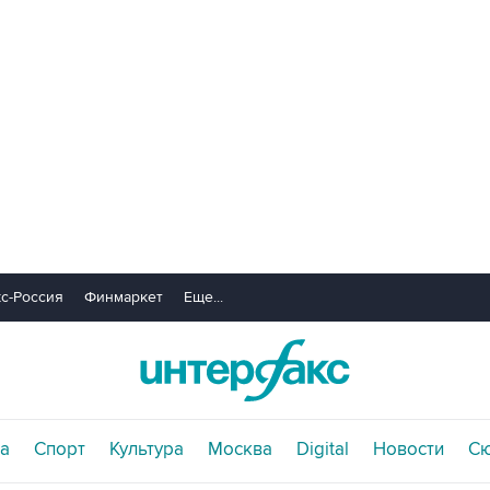
с-Россия
Финмаркет
Еще...
а
Спорт
Культура
Москва
Digital
Новости
С