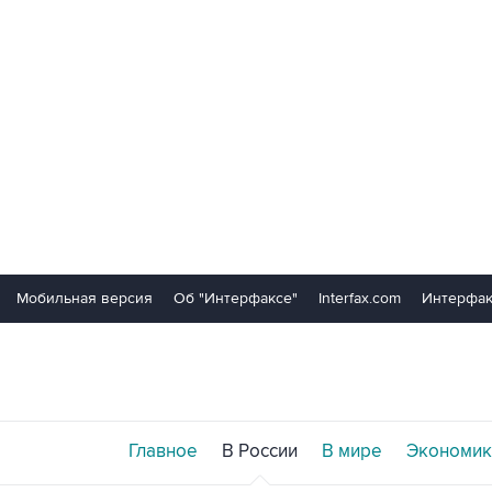
Мобильная версия
Об "Интерфаксе"
Interfax.com
Интерфак
Главное
В России
В мире
Экономик