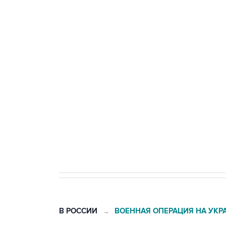
Три человека погибли, двое ра
Удмуртии
Путин сообщил о решении сосре
тыла Минобороны
Как российские медицинские т
Социальная реклама, АНО «Национальные приоритеты».
И
Трамп заявил, что переговоры 
В РОССИИ
ВОЕННАЯ ОПЕРАЦИЯ НА УКР
→