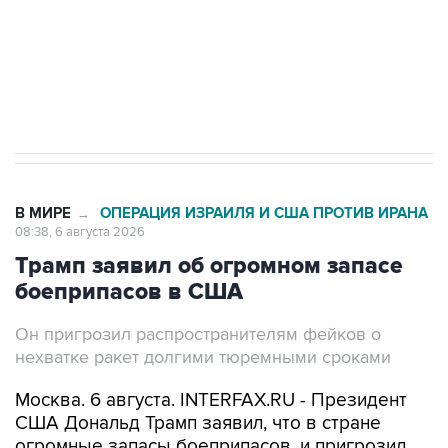
Социальная реклама, АНО «Национальные приоритеты».
ИНН 7725383515 Erid: F7NfYUJCUneVdTRF8PRs
Трамп заявил, что переговоры с Ираном
начнутся в понедельник
В МИРЕ
ОПЕРАЦИЯ ИЗРАИЛЯ И США ПРОТИВ ИРАНА
→
08:38, 6 августа 2026
Трамп заявил об огромном запасе
боеприпасов в США
Он пригрозил распространителям фейков о
нехватке ракет долгими тюремными сроками
Москва. 6 августа. INTERFAX.RU - Президент
США Дональд Трамп заявил, что в стране
огромные запасы боеприпасов, и пригрозил