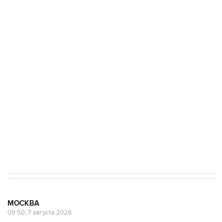
ФСБ сообщила о задержании в Приморье
подростков, готовивших теракт на объекте
Росгвардии
Беспилотные технологии и ИИ на службе у
электросетевых объектов и агрокомплексов
Социальная реклама, АНО «Национальные приоритеты».
ИНН 7725383515 Erid: F7NfYUJCUneVdwcydK6A
Аксенов сообщил о четвертом погибшем в
результате атаки ВСУ на Крым
МОСКВА
09:50, 7 августа 2026