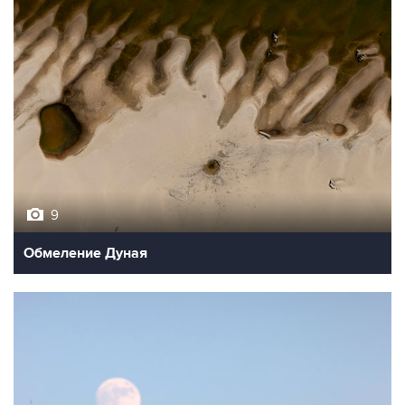
9
Обмеление Дуная