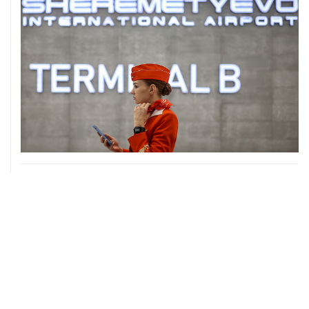
06 августа, 17:34
Американский фонд Human Rights Foundation признан
нежелательным в РФ
06 августа, 17:16
Москва не получала от Еревана официальных
обращений о прекращении концессии Южно-
Кавказской железной дороги
06 августа, 17:03