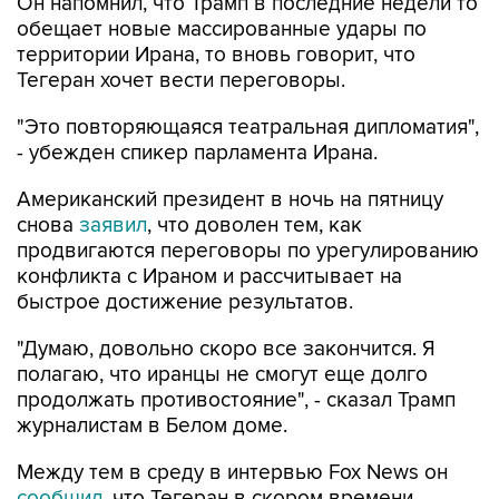
Он напомнил, что Трамп в последние недели то
обещает новые массированные удары по
территории Ирана, то вновь говорит, что
Тегеран хочет вести переговоры.
"Это повторяющаяся театральная дипломатия",
- убежден спикер парламента Ирана.
Американский президент в ночь на пятницу
снова
заявил
, что доволен тем, как
продвигаются переговоры по урегулированию
конфликта с Ираном и рассчитывает на
быстрое достижение результатов.
"Думаю, довольно скоро все закончится. Я
полагаю, что иранцы не смогут еще долго
продолжать противостояние", - сказал Трамп
журналистам в Белом доме.
Между тем в среду в интервью Fox News он
сообщил
, что Тегеран в скором времени