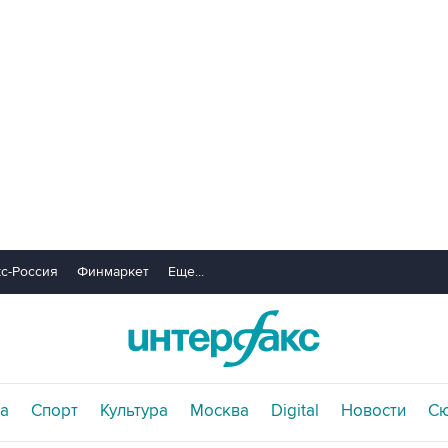
с-Россия
Финмаркет
Еще...
а
Спорт
Культура
Москва
Digital
Новости
С