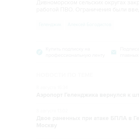
Дивноморском сельских округах закр
работой ПВО. Ограничения были вве
Геленджик
Алексей Богодистов
Купить подписку на
Подписа
профессиональную ленту
главных
НОВОСТИ ПО ТЕМЕ
8 августа 16:34
Аэропорт Геленджика вернулся к шт
8 августа 13:02
Двое раненных при атаке БПЛА в Г
Москву