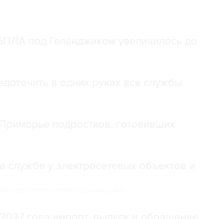
 БПЛА под Геленджиком увеличилось до
доточить в одних руках все службы
Приморье подростков, готовивших
а службе у электросетевых объектов и
НН 7725383515 Erid: F7NfYUJCUneVdwcydK6A
2027 года импорт, выпуск и обращение