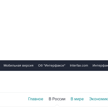
Мобильная версия
Об "Интерфаксе"
Interfax.com
Интерфак
Главное
В России
В мире
Экономик