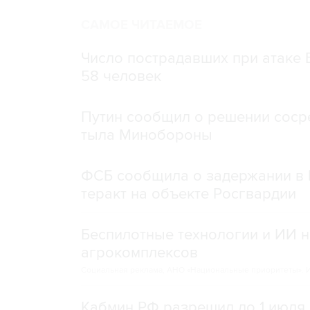
САМОЕ ЧИТАЕМОЕ
Число пострадавших при атаке
58 человек
Путин сообщил о решении сосре
тыла Минобороны
ФСБ сообщила о задержании в 
теракт на объекте Росгвардии
Беспилотные технологии и ИИ н
агрокомплексов
Социальная реклама, АНО «Национальные приоритеты».
И
Кабмин РФ разрешил до 1 июля 