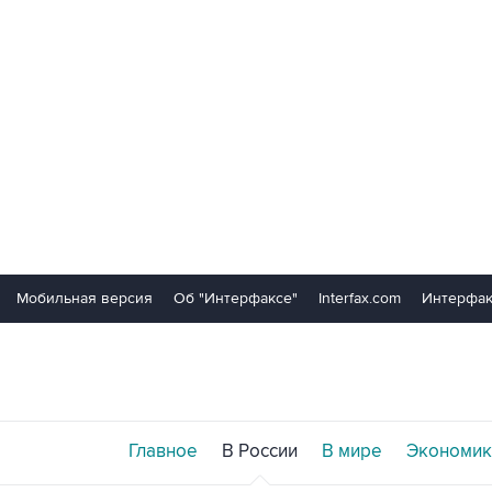
Мобильная версия
Об "Интерфаксе"
Interfax.com
Интерфак
Главное
В России
В мире
Экономик