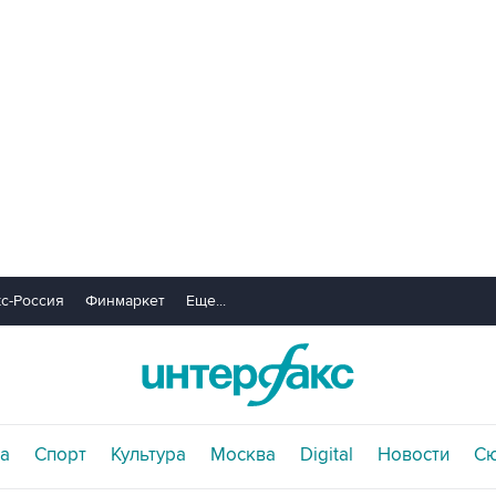
с-Россия
Финмаркет
Еще...
а
Спорт
Культура
Москва
Digital
Новости
С