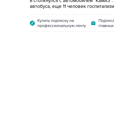
и столкнулся с автомобилем "КамАЗ"
автобуса, еще 11 человек госпитализ
Купить подписку на
Подписа
профессиональную ленту
главных