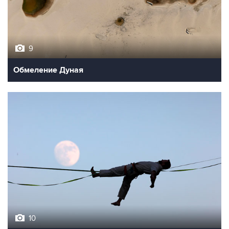
9
Обмеление Дуная
10