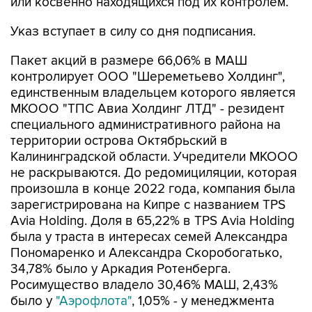
или косвенно находящихся под их контролем.
Указ вступает в силу со дня подписания.
Пакет акций в размере 66,06% в МАШ
контролирует ООО "Шереметьево Холдинг",
единственным владельцем которого является
МКООО "ТПС Авиа Холдинг ЛТД" - резидент
специального административного района на
территории острова Октябрьский в
Калининградской области. Учредители МКООО
не раскрываются. До редомициляции, которая
произошла в конце 2022 года, компания была
зарегистрирована на Кипре с названием TPS
Avia Holding. Доля в 65,22% в TPS Avia Holding
была у траста в интересах семей Александра
Пономаренко и Александра Скоробогатько,
34,78% было у Аркадия Ротенберга.
Росимущество владело 30,46% МАШ, 2,43%
было у
"Аэрофлота"
, 1,05% - у менеджмента