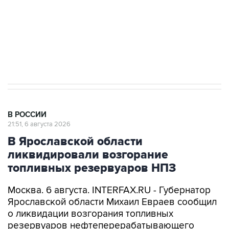
Социальная реклама, АНО «Национальные приоритеты».
ИНН 7725383515 Erid: F7NfYUJCUneVdTRF8PRs
Аксенов сообщил о четвертом погибшем в
результате атаки ВСУ на Крым
В РОССИИ
21:51, 6 августа 2026
В Ярославской области
ликвидировали возгорание
топливных резервуаров НПЗ
Москва. 6 августа. INTERFAX.RU - Губернатор
Ярославской области Михаил Евраев сообщил
о ликвидации возгорания топливных
резервуаров нефтеперерабатывающего