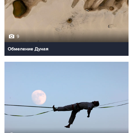
9
Обмеление Дуная