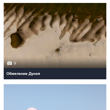
9
Обмеление Дуная