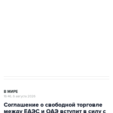
Путин сообщил о решении сосредоточить в
одних руках все службы тыла Минобороны
Как российские медицинские технологии
выходят на мировые рынки
Социальная реклама, АНО «Национальные приоритеты».
ИНН 7725383515 Erid: F7NfYUJCUneVdTRF8PRs
Трамп заявил, что переговоры с Ираном
начнутся в понедельник
В МИРЕ
16:46, 6 августа 2026
Соглашение о свободной торговле
между ЕАЭС и ОАЭ вступит в силу с