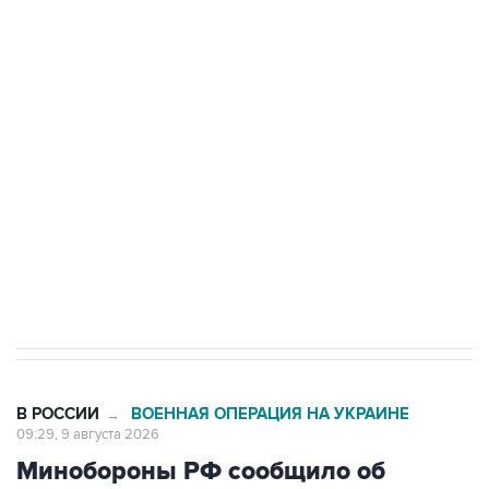
Промышленное предприятие в Самарской
области подверглось атаке БПЛА
Беспилотные технологии и ИИ на службе у
электросетевых объектов и агрокомплексов
Социальная реклама, АНО «Национальные приоритеты».
ИНН 7725383515 Erid: F7NfYUJCUneVdwcydK6A
Кабмин РФ разрешил до 1 июля 2027 года
импорт, выпуск и обращение бензина Евро 2,
Евро 3, Евро 4
В РОССИИ
ВОЕННАЯ ОПЕРАЦИЯ НА УКРАИНЕ
→
09:29, 9 августа 2026
Минобороны РФ сообщило об