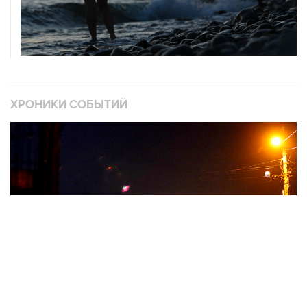
ХРОНИКИ СОБЫТИЙ
❮
❯