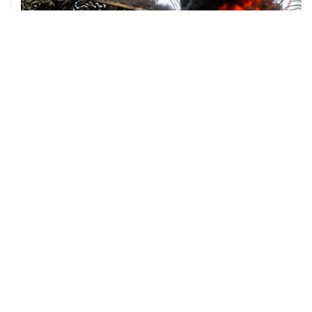
ХРОНИКИ СОБЫТИЙ
❮
❯