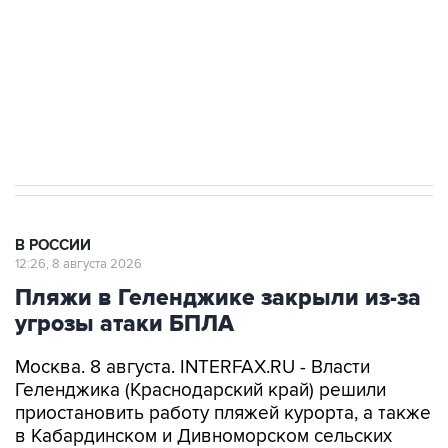
Социальная реклама, АНО «Национальные приоритеты».
ИНН 7725383515 Erid: F7NfYUJCUneVdwcydK6A
Кабмин РФ разрешил до 1 июля 2027 года
импорт, выпуск и обращение бензина Евро 2,
Евро 3, Евро 4
В РОССИИ
12:26, 8 августа 2026
Пляжи в Геленджике закрыли из-за
угрозы атаки БПЛА
Москва. 8 августа. INTERFAX.RU - Власти
Геленджика (Краснодарский край) решили
приостановить работу пляжей курорта, а также
в Кабардинском и Дивноморском сельских