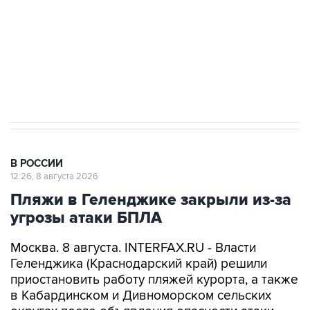
Кабмин РФ разрешил до 1 июля 2027 года
импорт, выпуск и обращение бензина Евро 2,
Евро 3, Евро 4
В РОССИИ
12:26, 8 августа 2026
Пляжи в Геленджике закрыли из-за
угрозы атаки БПЛА
Москва. 8 августа. INTERFAX.RU - Власти
Геленджика (Краснодарский край) решили
приостановить работу пляжей курорта, а также
в Кабардинском и Дивноморском сельских
округах после объявления опасности атаки
БПЛА, сообщил глава города Алексей