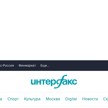
с-Россия
Финмаркет
Еще...
а
Спорт
Культура
Москва
Digital
Новости
С