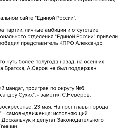
льном сайте "Единой России".
а партии, личные амбиции и отсутствие
ионального отделения "Единой России" привели
а победил представитель КПРФ Александр
то чуть более полугода назад, на осенних
а Братска, А.Серов не был поддержан
кий мандат, проиграв по округу №6
андру Сухих", - заметил С.Неверов.
оскресенье, 23 мая. На пост главы города
а" - самовыдвиженца: исполняющий
 Доскальчук и депутат Законодательного
Гришин.