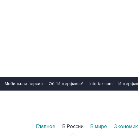
Мобильная версия
Об "Интерфаксе"
Interfax.com
Интерфак
Главное
В России
В мире
Экономик