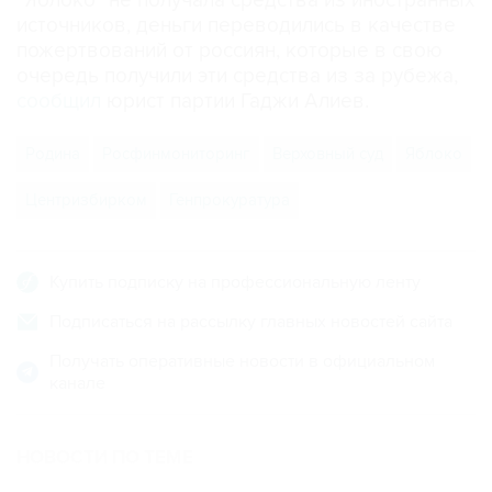
"Яблоко" не получала средства из иностранных
источников, деньги переводились в качестве
пожертвований от россиян, которые в свою
очередь получили эти средства из за рубежа,
сообщил
юрист партии Гаджи Алиев.
Родина
Росфинмониторинг
Верховный суд
Яблоко
Центризбирком
Генпрокуратура
Купить подписку на профессиональную ленту
Подписаться на рассылку главных новостей сайта
Получать оперативные новости в официальном
канале
НОВОСТИ ПО ТЕМЕ