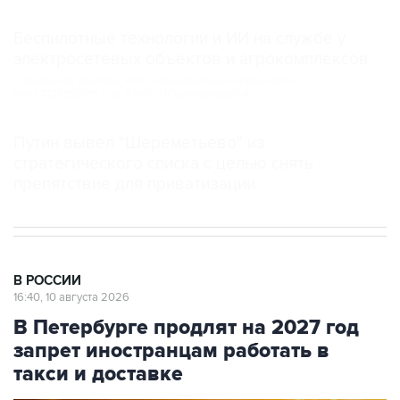
Беспилотные технологии и ИИ на службе у
электросетевых объектов и агрокомплексов
Социальная реклама, АНО «Национальные приоритеты».
ИНН 7725383515 Erid: F7NfYUJCUneVdwcydK6A
Путин вывел "Шереметьево" из
стратегического списка с целью снять
препятствие для приватизации
В РОССИИ
16:40, 10 августа 2026
В Петербурге продлят на 2027 год
запрет иностранцам работать в
такси и доставке