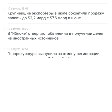
10 августа, 19:01
Крупнейшие экспортеры в июле сократили продажу
валюты до $2,2 млрд с $7,6 млрд в июне
10 августа, 18:30
В "Яблоке" отвергают обвинения в получении денег
из иностранных источников
10 августа, 17:53
Генпрокуратура выступила за отмену регистрации
списка кандидатов от "Яблока" в Думу
10 августа, 17:25
В Новороссийске и Геленджике нарушено
электроснабжение
10 августа, 16:40
В Петербурге продлят на 2027 год запрет
иностранцам работать в такси и доставке