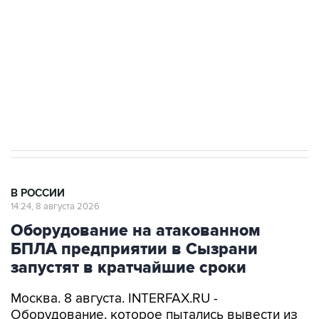
Социальная реклама, АНО «Национальные приоритеты».
ИНН 7725383515 Erid: F7NfYUJCUneVdwcydK6A
Кабмин РФ разрешил до 1 июля 2027 года
импорт, выпуск и обращение бензина Евро 2,
Евро 3, Евро 4
В РОССИИ
14:24, 8 августа 2026
Оборудование на атакованном
БПЛА предприятии в Сызрани
запустят в кратчайшие сроки
Москва. 8 августа. INTERFAX.RU -
Оборудование, которое пытались вывести из
строя атакой БПЛА на одном из самарских
предприятий в ночь на субботу, начнет