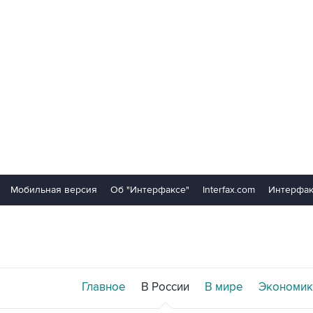
Мобильная версия
Об "Интерфаксе"
Interfax.com
Интерфак
Главное
В России
В мире
Экономик