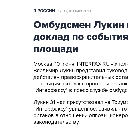
В РОССИИ
12:09, 10 июня 2010
Омбудсмен Лукин 
доклад по событи
площади
Москва. 10 июня. INTERFAX.RU - Упо
Владимир Лукин представил руководс
действиям правоохранительных орган
оппозиция пыталась провести несан
"Интерфаксу" в пресс-службе омбудс
Лукин 31 мая присутствовал на Триу
"Интерфаксу" увиденное, заявил, чт
органов в отношении оппозиционеро
законодательству.