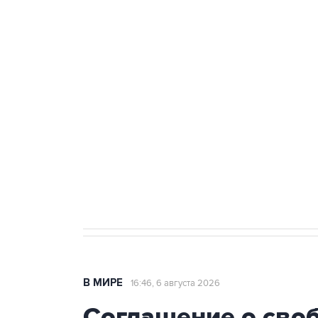
Удмуртии
Путин сообщил о решении сосре
тыла Минобороны
Как российские медицинские т
Социальная реклама, АНО «Национальные приоритеты».
И
Трамп заявил, что переговоры 
В МИРЕ
16:46, 6 августа 2026
Соглашение о сво