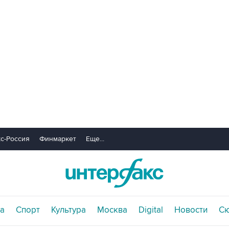
с-Россия
Финмаркет
Еще...
а
Спорт
Культура
Москва
Digital
Новости
С