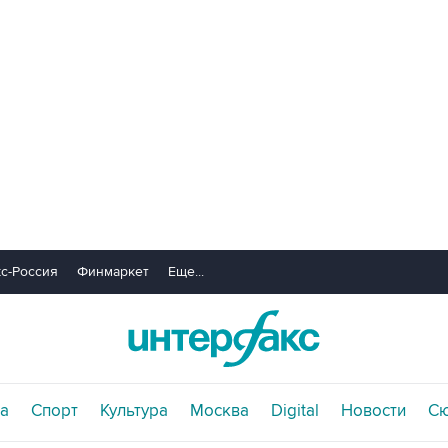
с-Россия
Финмаркет
Еще...
а
Спорт
Культура
Москва
Digital
Новости
С