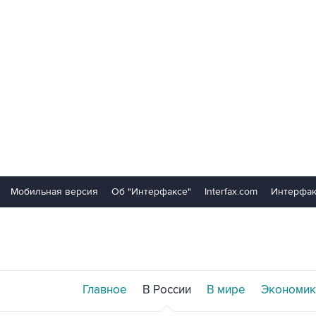
Мобильная версия
Об "Интерфаксе"
Interfax.com
Интерфак
Главное
В России
В мире
Экономик