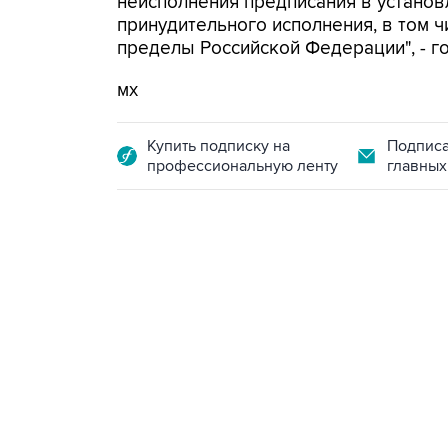
неисполнения предписания в устано
принудительного исполнения, в том 
пределы Российской Федерации", - г
мх
Купить подписку на
Подписа
профессиональную ленту
главных
18:40, 6 августа 2026