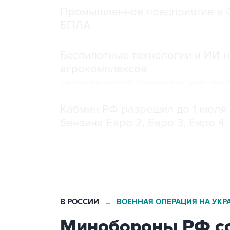
Промышленное предприятие в С
БПЛА
Беспилотные технологии и ИИ н
агрокомплексов
Социальная реклама, АНО «Национальные приоритеты».
И
Кабмин РФ разрешил до 1 июля 
бензина Евро 2, Евро 3, Евро 4
В РОССИИ
ВОЕННАЯ ОПЕРАЦИЯ НА УКР
→
Минобороны РФ со