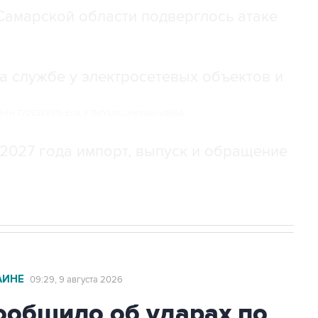
амарской области подверглось атаке
а службе у электросетевых объектов и
НН 7725383515 Erid: F7NfYUJCUneVdwcydK6A
2027 года импорт, выпуск и обращение
АИНЕ
09:29, 9 августа 2026
общило об ударах по