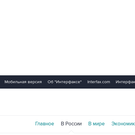
Мобильная версия
Об "Интерфаксе"
Interfax.com
Интерфак
Главное
В России
В мире
Экономик