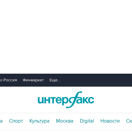
с-Россия
Финмаркет
Еще...
а
Спорт
Культура
Москва
Digital
Новости
С