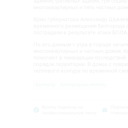
административных здания, три социа
многоквартирных и пять частных дом
Врио губернатора Александр Шуваев 
временного размещения Белгорода с
пострадали в результате атаки БПЛА
По его данным с утра в городе нач
многоквартирных и частных домов. 
помогают в ликвидации последствий -
порядок территории. В домах с пов
теплового контура по временной схе
Белгород
Белгородская область
Купить подписку на
Подписа
профессиональную ленту
главных