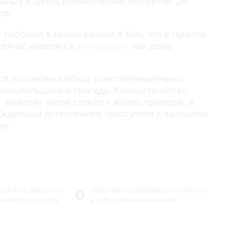
льных и шесть коммерческих объектов, 29
ов.
сообщил в своем канале в Мах, что в пунктах
ейчас находятся
26 горожан
, чьи дома
.
ался подомовый обход всех поврежденных
Коммунальщики и бригады благоустройства
 вывозят битое стекло и мусор, приводят в
режденным остеклением приступили к закрытию
ме.
ться на рассылку
Получать оперативные новости
 новостей сайта
в официальном канале