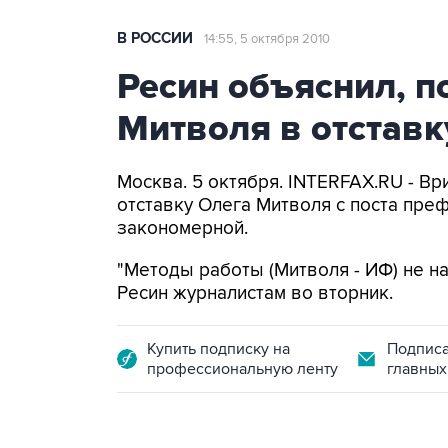
В РОССИИ
14:55, 5 октября 2010
Ресин объяснил, п
Митволя в отставк
Москва. 5 октября. INTERFAX.RU - В
отставку Олега Митволя с поста пре
закономерной.
"Методы работы (Митволя - ИФ) не н
Ресин журналистам во вторник.
Купить подписку на
Подписа
профессиональную ленту
главных