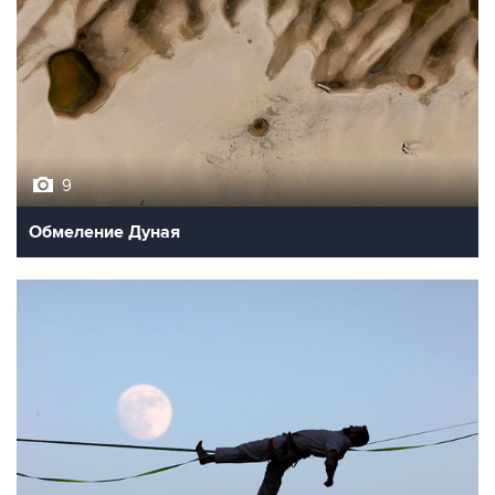
9
Обмеление Дуная