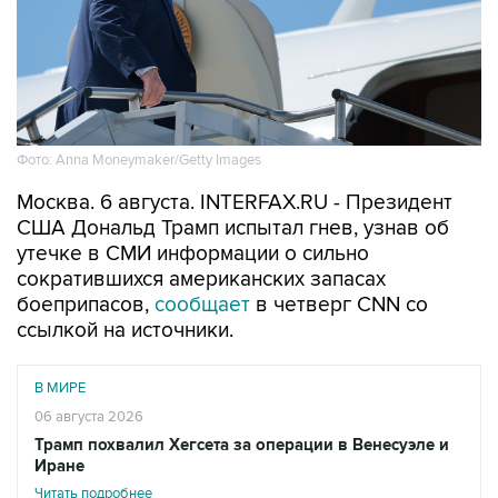
Фото: Anna Moneymaker/Getty Images
Москва. 6 августа. INTERFAX.RU - Президент
США Дональд Трамп испытал гнев, узнав об
утечке в СМИ информации о сильно
сократившихся американских запасах
боеприпасов,
сообщает
в четверг CNN со
ссылкой на источники.
В МИРЕ
06 августа 2026
Трамп похвалил Хегсета за операции в Венесуэле и
Иране
Читать подробнее