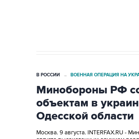
Социальная реклама, АНО «Национальные приоритеты».
И
Кабмин РФ разрешил до 1 июля 
бензина Евро 2, Евро 3, Евро 4
В РОССИИ
ВОЕННАЯ ОПЕРАЦИЯ НА УКР
→
Минобороны РФ со
объектам в украин
Одесской области
Москва. 9 августа. INTERFAX.RU - Ми