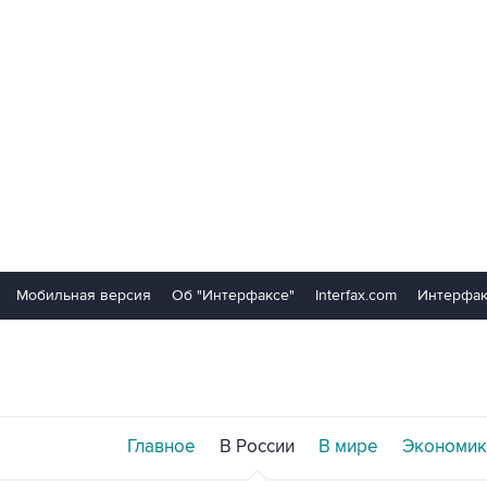
Мобильная версия
Об "Интерфаксе"
Interfax.com
Интерфак
Главное
В России
В мире
Экономик