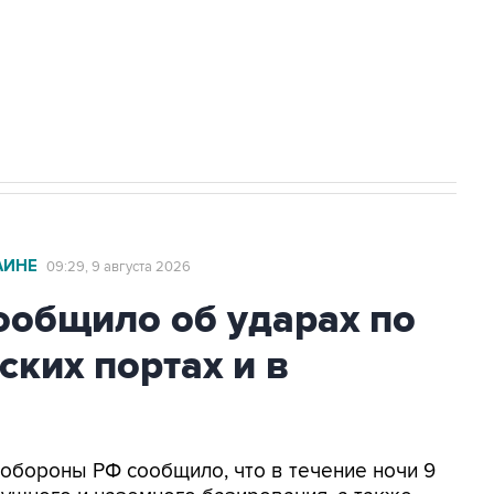
НН 7725383515 Erid: F7NfYUJCUneVdwcydK6A
2027 года импорт, выпуск и обращение
АИНЕ
09:29, 9 августа 2026
общило об ударах по
ских портах и в
нобороны РФ сообщило, что в течение ночи 9