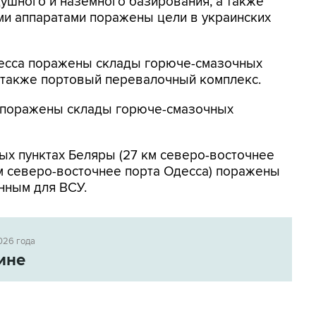
ушного и наземного базирования, а также
и аппаратами поражены цели в украинских
Одесса поражены склады горюче-смазочных
а также портовый перевалочный комплекс.
к поражены склады горюче-смазочных
ых пунктах Беляры (27 км северо-восточнее
м северо-восточнее порта Одесса) поражены
нным для ВСУ.
026 года
ине