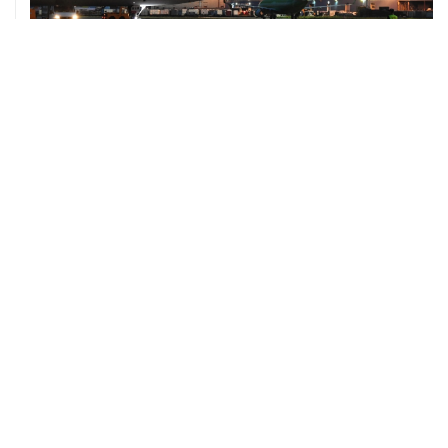
10 августа, 02:31
Доступ к интернету на Камчатке ограничат с 12 по 16
августа
09 августа, 22:39
Число жертв атаки БПЛА на Белгород выросло до
шести
09 августа, 21:58
Два мирных жителя погибли, семеро пострадали в
результате атаки БПЛА на ДНР
09 августа, 20:30
Что произошло за день: воскресенье, 9 августа
09 августа, 18:04
Внуково обслуживает рейсы по согласованию