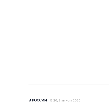
ФСБ сообщила о задержании в 
теракт на объекте Росгвардии
Беспилотные технологии и ИИ н
агрокомплексов
Социальная реклама, АНО «Национальные приоритеты».
И
Кабмин РФ разрешил до 1 июля 
бензина Евро 2, Евро 3, Евро 4
В РОССИИ
12:26, 8 августа 2026