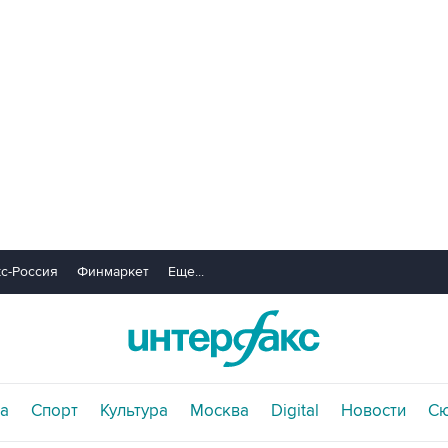
с-Россия
Финмаркет
Еще...
а
Спорт
Культура
Москва
Digital
Новости
С