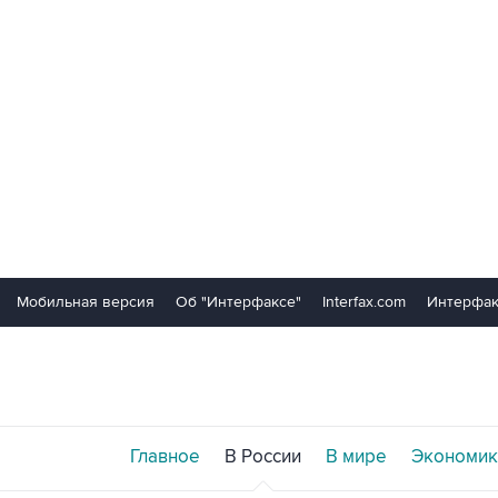
Мобильная версия
Об "Интерфаксе"
Interfax.com
Интерфак
Главное
В России
В мире
Экономик