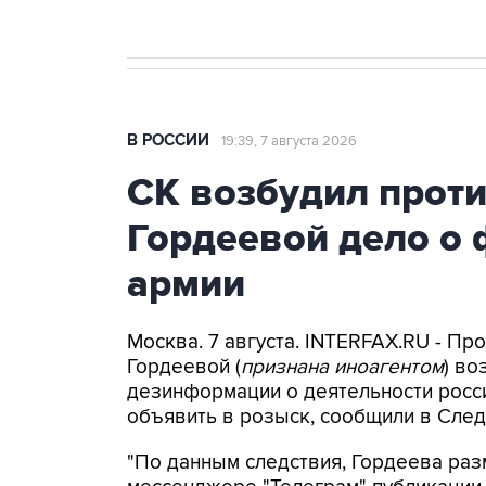
В РОССИИ
19:39, 7 августа 2026
СК возбудил прот
Гордеевой дело о 
армии
Москва. 7 августа. INTERFAX.RU - П
Гордеевой (
признана иноагентом
) во
дезинформации о деятельности росси
объявить в розыск, сообщили в След
"По данным следствия, Гордеева раз