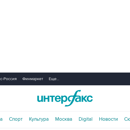
с-Россия
Финмаркет
Еще...
а
Спорт
Культура
Москва
Digital
Новости
С