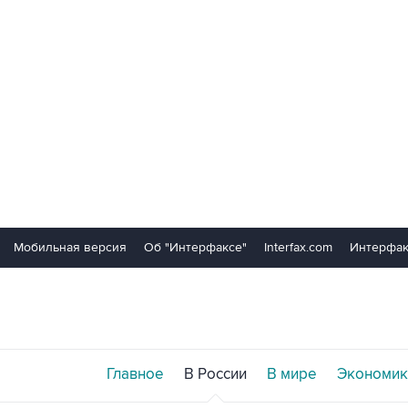
Мобильная версия
Об "Интерфаксе"
Interfax.com
Интерфак
Главное
В России
В мире
Экономик