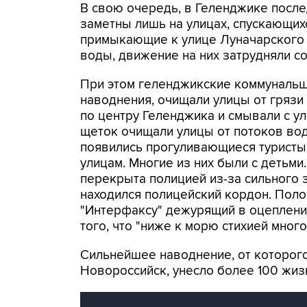
В свою очередь, в Геленджике посл
заметны лишь на улицах, спускающи
примыкающие к улице Луначарского 
воды, движение на них затрудняли с
При этом геленджикские коммунальщ
наводнения, очищали улицы от гряз
по центру Геленджика и смывали с у
щеток очищали улицы от потоков вод
появились прогуливающиеся туристы. 
улицам. Многие из них были с детьми
перекрыта полицией из-за сильного з
находился полицейский кордон. Поло
"Интерфаксу" дежурящий в оцеплени
того, что "ниже к морю стихией мног
Сильнейшее наводнение, от которого
Новороссийск, унесло более 100 жиз