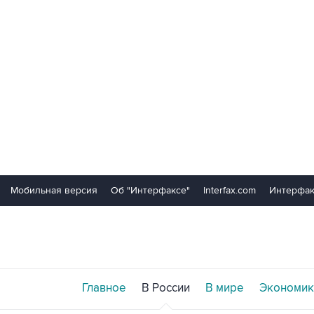
Мобильная версия
Об "Интерфаксе"
Interfax.com
Интерфак
Главное
В России
В мире
Экономик