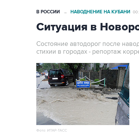
В РОССИИ
НАВОДНЕНИЕ НА КУБАНИ
→
00:
Ситуация в Новор
Состояние автодорог после наво
стихии в городах - репортаж кор
Фото: ИТАР-ТАСС