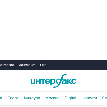
с-Россия
Финмаркет
Еще...
а
Спорт
Культура
Москва
Digital
Новости
С