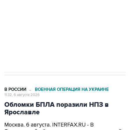
одних руках все службы тыла Минобороны
Как российские медицинские технологии
выходят на мировые рынки
Социальная реклама, АНО «Национальные приоритеты».
ИНН 7725383515 Erid: F7NfYUJCUneVdTRF8PRs
Трамп заявил, что переговоры с Ираном
начнутся в понедельник
В РОССИИ
ВОЕННАЯ ОПЕРАЦИЯ НА УКРАИНЕ
→
11:32, 6 августа 2026
Обломки БПЛА поразили НПЗ в
Ярославле
Москва. 6 августа. INTERFAX.RU - В