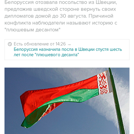
Белоруссия отозвала посольство из Швеции,
предложив шведской стороне вернуть своих
дипломатов домой до 30 августа. Причиной
конфликта наблюдатели называют историю с
"плюшевым десантом"
Есть обновление от 14:26
→
Белоруссия назначила посла в Швеции спустя шесть
лет после "плюшевого десанта"