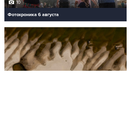
10
Фотохроника 6 августа
9
Обмеление Дуная