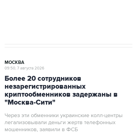
Социальная реклама, АНО «Национальные приоритеты».
ИНН 7725383515 Erid: F7NfYUJCUneVdwcydK6A
Аксенов сообщил о четвертом погибшем в
результате атаки ВСУ на Крым
МОСКВА
09:50, 7 августа 2026
Более 20 сотрудников
незарегистрированных
криптообменников задержаны в
"Москва-Сити"
Через эти обменники украинские колл-центры
легализовывали деньги жертв телефонных
мошенников, заявили в ФСБ