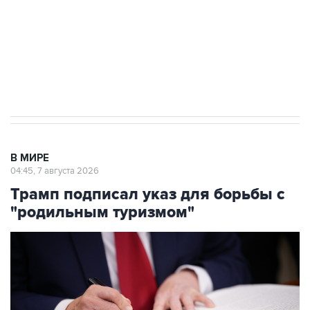
выходят на мировые рынки
Социальная реклама, АНО «Национальные приоритеты».
ИНН 7725383515 Erid: F7NfYUJCUneVdTRF8PRs
Аксенов сообщил о четвертом погибшем в
результате атаки ВСУ на Крым
В МИРЕ
04:45, 7 августа 2026
Трамп подписал указ для борьбы с
"родильным туризмом"