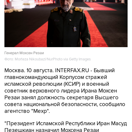
Генерал Мохсен Резаи
Фото: Morteza Nikoubazl/NurPhoto via Getty Images
Москва. 10 августа. INTERFAX.RU - Бывший
главнокомандующий Корпусом стражей
исламской революции (КСИР) и военный
советник верховного лидера Ирана Мохсен
Резаи занял должность секретаря Высшего
совета национальной безопасности, сообщило
агентство "Мехр".
"Президент Исламской Республики Иран Масуд
Пезешкиан назначил Мохсена Резаи