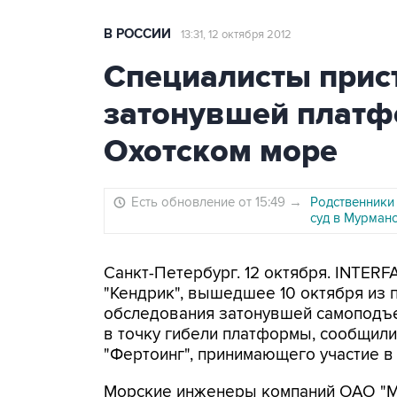
В РОССИИ
13:31, 12 октября 2012
Специалисты прист
затонувшей платф
Охотском море
Есть обновление от 15:49
→
Родственники
суд в Мурман
Санкт-Петербург. 12 октября. INTERF
"Кендрик", вышедшее 10 октября из 
обследования затонувшей самоподъе
в точку гибели платформы, сообщил
"Фертоинг", принимающего участие в
Морские инженеры компаний ОАО "М