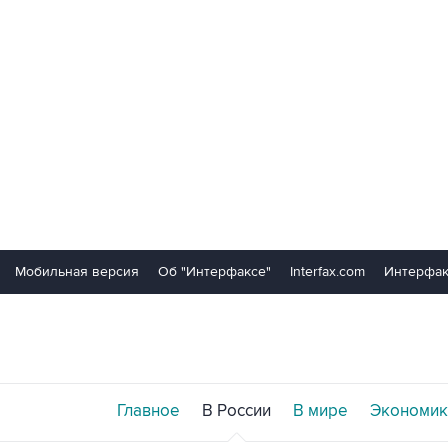
Мобильная версия
Об "Интерфаксе"
Interfax.com
Интерфак
Главное
В России
В мире
Экономик