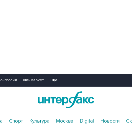
с-Россия
Финмаркет
Еще...
а
Спорт
Культура
Москва
Digital
Новости
С