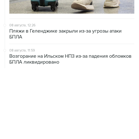
08 августа, 12:26
Пляжи в Геленджике закрыли из-за угрозы атаки
БПЛА
08 августа, 11:59
Возгорание на Ильском НПЗ из-за падения обломков
БПЛА ликвидировано
08 августа, 10:07
В Красноярском крае во время сплава по реке
пропала семья
08 августа, 09:22
Топливо в Севастополе в субботу поступит в продажу
на 13 АЗС сети "Атан"