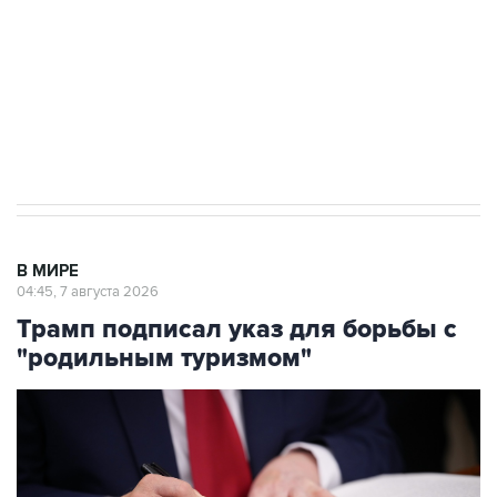
выходят на мировые рынки
Социальная реклама, АНО «Национальные приоритеты».
ИНН 7725383515 Erid: F7NfYUJCUneVdTRF8PRs
Аксенов сообщил о четвертом погибшем в
результате атаки ВСУ на Крым
В МИРЕ
04:45, 7 августа 2026
Трамп подписал указ для борьбы с
"родильным туризмом"