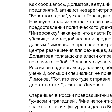
Как сообщалось, Долматов, ведущий 
предприятий, активист незарегистрир
"Болотного дела", уехал в Голландию
Накануне стало известно, что он поко
предоставлении политического убеж
"Интерфаксу" накануне, что власти 
убежище, и молодой человек предпр
данным Лимонова, в прошлое воскрес
центре размещения для беженцев, за
Долматова голландские власти отпра
покончил с собой. "В данном случае яс
России он подвергался давлению, обы
ученый, большой специалист, не прив
Лимонов. "Тот, кто его туда отправи
держать ответ", - сказал Лимонов.
Старейшая в России правозащитниц
"ужасом и трагедией". "Мне непонятно
знают, кто такие фигуранты дела о Б