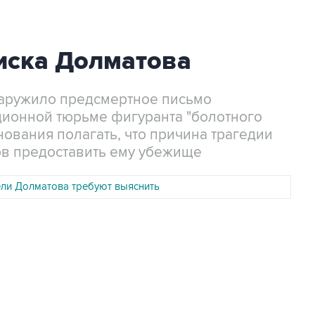
иска Долматова
аружило предсмертное письмо
ционной тюрьме фигуранта "болотного
нования полагать, что причина трагедии
ов предоставить ему убежище
ли Долматова требуют выяснить