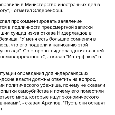
правили в Министерство иностранных дел в
могу", - отметил Элдеренбош.
успел прокомментировать заявление
тся в подлинности предсмертной записки
ршил суицид из-за отказа Нидерландов в
бежища. "У меня есть большие сомнения в
люсь, что его подвели к написанию этой
ругов ада". Со стороны нидерландских властей
политкорректность", - сказал "Интерфаксу" в
ситуации оправдания для нидерландских
ндские власти должны ответить на вопрос,
ии политического убежища, почему не сказали
попытки самоубийства и почему его поместили
ретьего мира, которые ищут экономического
никами", - сказал Архипов. "Пусть они оставят
т.