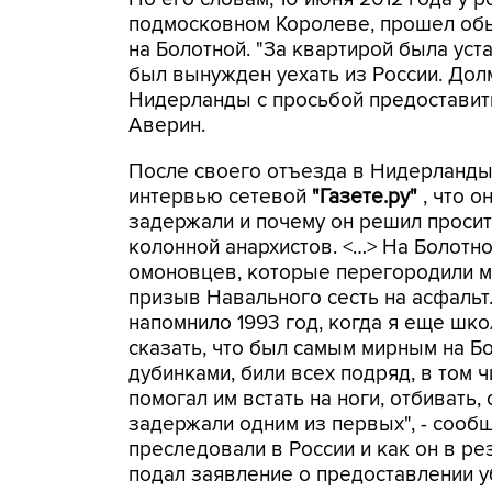
подмосковном Королеве, прошел обы
на Болотной. "За квартирой была ус
был вынужден уехать из России. Дол
Нидерланды с просьбой предоставить
Аверин.
После своего отъезда в Нидерланды 
интервью сетевой
"Газете.ру"
, что 
задержали и почему он решил просит
колонной анархистов. <…> На Болотно
омоновцев, которые перегородили мо
призыв Навального сесть на асфальт. 
напомнило 1993 год, когда я еще шк
сказать, что был самым мирным на 
дубинками, били всех подряд, в том 
помогал им встать на ноги, отбивать,
задержали одним из первых", - сообщ
преследовали в России и как он в ре
подал заявление о предоставлении у