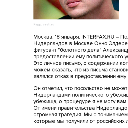
Кадр: vesti.ru
Москва. 18 января. INTERFAX.RU – П
Нидерландов в Москве Онно Элдерен
фигурант "болотного дела" Александр
предоставлении ему политического у
Это личное письмо, о содержании ко
можем сказать, что из письма станов
являлся отказ в предоставлении ему
Он отметил, что посольство не мож
Нидерландами политического убежищ
убежища, о процедуре я не могу вам 
От имени правительства Нидерландов
огромная трагедия. Мы с пониманием
которые мы получили от российских лю