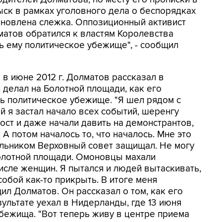
ск в рамках уголовного дела о беспорядках
тановлена слежка. Оппозиционный активист
матов обратился к властям Королевства
 ему политическое убежище", - сообщил
в июне 2012 г. Долматов рассказал в
он делал на Болотной площади, как его
ь политическое убежище. "Я шел рядом с
й я застал начало всех событий, шеренгу
ст и даже начали давить на демонстрантов,
А потом началось то, что началось. Мне это
ольником Верховный совет защищал. Не могу
Болотной площади. Омоновцы махали
числе женщин. Я пытался и людей вытаскивать,
 собой как-то прикрыть. В итоге меня
ил Долматов. Он рассказал о том, как его
зультате уехал в Нидерланды, где 13 июня
бежища. "Вот теперь живу в центре приема