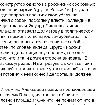
конструктор одного из российских оборонных
ованной партии "Другая Россия" и фигурант
, где попросил политическое убежище.
нчил с собой, поскольку власти Голландии в
ища отказали. Эдуард Лимонов заявил
Голландии отказали Долматову в политическом
инял несколько попыток самоубийства. По
енье он попытался покончить с собой в
тем, по словам лидера "Другой России",
вили в депортационную тюрьму, где он и
но, что и та, и другая сторона виноваты. В
скам, угрозам. И вот результат. Он все-таки
ыкший встречать такие ужасы жизни", - сказал
л и готовил к незаконной депортации, должен
а Людмила Алексеева назвала произошедшее
, почему Голландия отказала. Они что, не
олотной площади? Они что, не понимают, что в