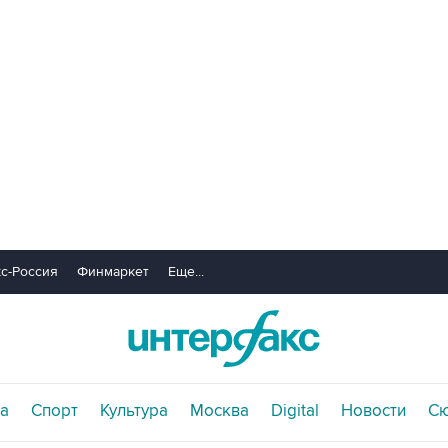
с-Россия
Финмаркет
Еще...
а
Спорт
Культура
Москва
Digital
Новости
С