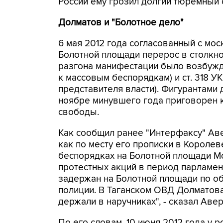
России ему грозил долгий тюремный с
Долматов и "Болотное дело"
6 мая 2012 года согласованный с мо
Болотной площади перерос в столкно
разгона манифестации было возбужде
к массовым беспорядкам) и ст. 318 У
представителя власти). Фигурантами 
ноябре минувшего года приговорен 
свободы.
Как сообщил ранее "Интерфаксу" Аве
как по месту его прописки в Короле
беспорядках на Болотной площади Мо
протестных акций в период парламен
задержан на Болотной площади по о
полиции. В Таганском ОВД Долматов
держали в наручниках", - сказал Авер
По его словам, 10 июня 2012 года у 