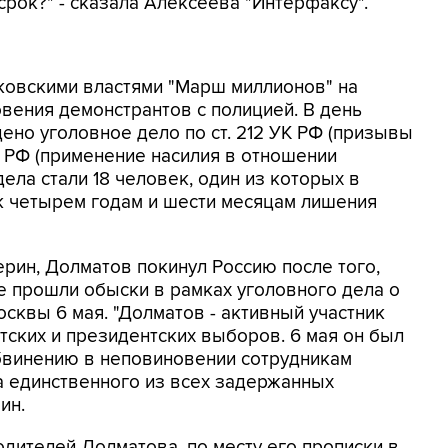
рок?" - сказала Алексеева "Интерфаксу".
сковскими властями "Марш миллионов" на
вения демонстрантов с полицией. В день
но уголовное дело по ст. 212 УК РФ (призывы
К РФ (применение насилия в отношении
дела стали 18 человек, один из которых в
к четырем годам и шести месяцам лишения
рин, Долматов покинул Россию после того,
ве прошли обыски в рамках уголовного дела о
сквы 6 мая. "Долматов - активный участник
тских и президентских выборов. 6 мая он был
бвинению в неповиновении сотрудникам
а единственного из всех задержанных
ин.
родителей Долматова, по месту его прописки в