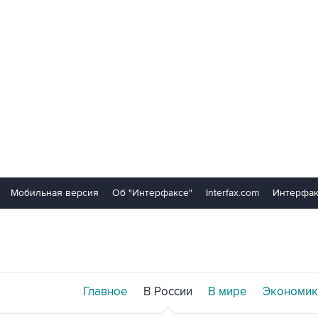
Мобильная версия
Об "Интерфаксе"
Interfax.com
Интерфак
Главное
В России
В мире
Экономик