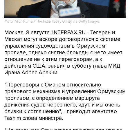
Фото: Arun Kumar/ The India Today Group via Getty Images
Москва. 8 августа. INTERFAX.RU - Тегеран и
Маскат могут вскоре договориться о системе
управления судоходством в Ормузском
проливе, однако снятие блокады с него имеет
отношение не к этим переговорам, а к
действиям США, заявил в субботу глава МИД
Ирана Аббас Аракчи.
"Переговоры с Оманом относительно
правового механизма и управления Ормузским
проливом, с определением маршрута
движения судов через него, идут, и мы очень
близки к соглашению", - приводит агентство
Tasnim слова министра.
"Но открытие Ормузского пролива зависит от
других условий, включая компенсацию за