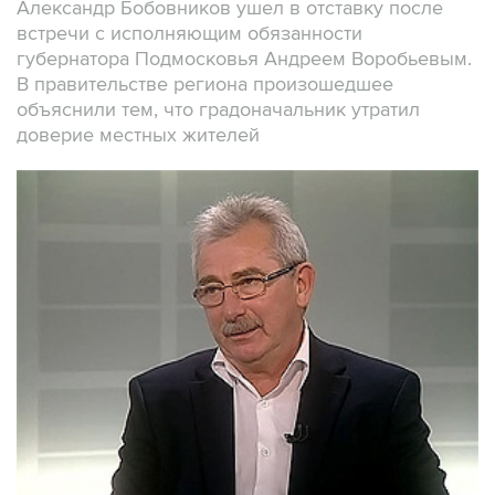
Александр Бобовников ушел в отставку после
встречи с исполняющим обязанности
губернатора Подмосковья Андреем Воробьевым.
В правительстве региона произошедшее
объяснили тем, что градоначальник утратил
доверие местных жителей